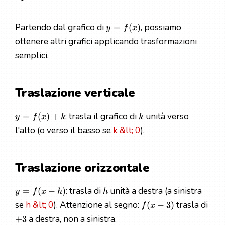
Partendo dal grafico di
, possiamo
=
(
)
y
f
x
ottenere altri grafici applicando trasformazioni
semplici.
Traslazione verticale
: trasla il grafico di
unità verso
=
(
)
+
y
f
x
k
k
l'alto (o verso il basso se
k &lt; 0
).
Traslazione orizzontale
: trasla di
unità a destra (a sinistra
=
(
−
)
y
f
x
h
h
se
h &lt; 0
). Attenzione al segno:
trasla di
(
−
3
)
f
x
a destra, non a sinistra.
+
3