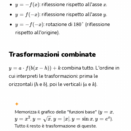
: riflessione rispetto all'asse
.
=
−
(
)
y
f
x
x
: riflessione rispetto all'asse
.
=
(
−
)
y
f
x
y
: rotazione di
(riflessione
=
−
(
−
)
180°
y
f
x
rispetto all'origine).
Trasformazioni combinate
combina tutto. L'ordine in
=
⋅
(
(
−
))
+
y
a
f
b
x
h
k
cui interpreti le trasformazioni: prima le
orizzontali (
e
), poi le verticali (
e
).
h
b
a
k
=
Memorizza il grafico delle "funzioni base" (
,
y
x
2
x
=
=
=
∣
∣
=
sin
=
,
,
,
,
).
y
x
y
x
y
x
y
x
y
e
Tutto il resto è trasformazione di queste.