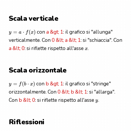
Scala verticale
con
a &gt; 1
: il grafico si "allunga"
=
⋅
(
)
y
a
f
x
verticalmente. Con
0 &lt; a &lt; 1
: si "schiaccia". Con
a &lt; 0
: si riflette rispetto all'asse
.
x
Scala orizzontale
con
b &gt; 1
: il grafico si "stringe"
=
(
⋅
)
y
f
b
x
orizzontalmente. Con
0 &lt; b &lt; 1
: si "allarga".
Con
b &lt; 0
: si riflette rispetto all'asse
.
y
Riflessioni