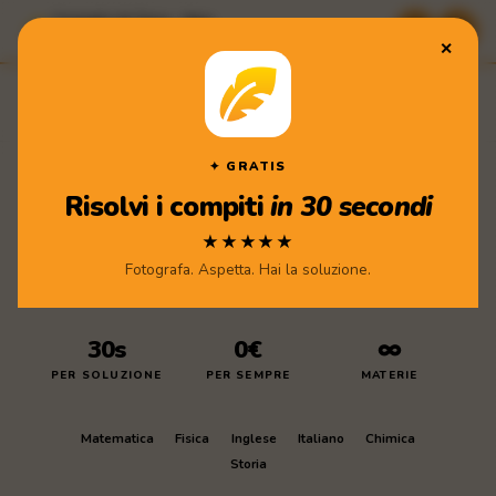
Compiti di Casa · App
★★★★★ Scarica gratis
✕
Compiti
di Casa
Scarica l'app
✦ GRATIS
Risolvi i compiti
in 30 secondi
★★★★★
Fotografa. Aspetta. Hai la soluzione.
30s
0€
∞
PER SOLUZIONE
PER SEMPRE
MATERIE
Matematica
Fisica
Inglese
Italiano
Chimica
Storia