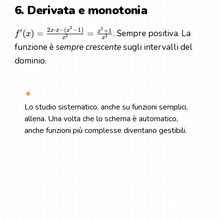
6. Derivata e monotonia
2
2
2
⋅
−
(
−
1
)
+
1
x
x
x
′
. Sempre positiva. La
x
(
)
=
=
f
x
2
2
x
x
funzione è
sempre crescente
sugli intervalli del
dominio.
Lo studio sistematico, anche su funzioni semplici,
allena. Una volta che lo schema è automatico,
anche funzioni più complesse diventano gestibili.