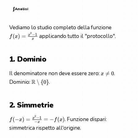
∫
Analisi
Vediamo lo studio completo della funzione
2
−
1
applicando tutto il "protocollo".
x
(
)
=
f
x
x
1. Dominio
Il denominatore non deve essere zero:
.

=
0
x
R
Dominio:
.
∖
{
0
}
2. Simmetrie
2
−
1
. Funzione
dispari
:
x
(
−
)
=
=
−
(
)
f
x
f
x
−
x
simmetrica rispetto all'origine.