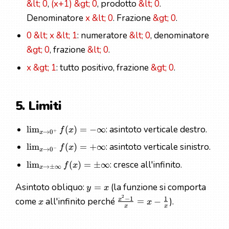
&lt; 0
,
(x+1) &gt; 0
, prodotto
&lt; 0
.
Denominatore
x &lt; 0
. Frazione
&gt; 0
.
0 &lt; x &lt; 1
: numeratore
&lt; 0
, denominatore
&gt; 0
, frazione
&lt; 0
.
x &gt; 1
: tutto positivo, frazione
&gt; 0
.
5. Limiti
: asintoto verticale destro.
lim
(
)
=
−
∞
f
x
+
→
0
x
: asintoto verticale sinistro.
lim
(
)
=
+
∞
f
x
−
→
0
x
: cresce all'infinito.
lim
(
)
=
±
∞
f
x
→
±
∞
x
Asintoto obliquo:
(la funzione si comporta
=
y
x
2
−
1
1
come
all'infinito perché
).
x
=
−
x
x
x
x