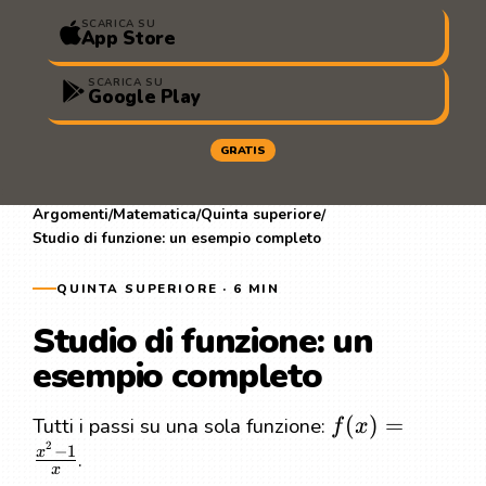
SCARICA SU
App Store
SCARICA SU
Google Play
GRATIS
Argomenti
Matematica
Quinta superiore
/
/
/
Studio di funzione: un esempio completo
QUINTA SUPERIORE · 6 MIN
Studio di funzione: un
esempio completo
(
)
=
Tutti i passi su una sola funzione:
f
x
2
−
1
x
.
x