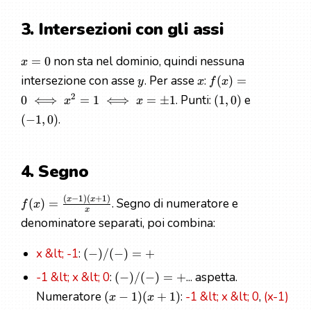
3. Intersezioni con gli assi
non sta nel dominio, quindi nessuna
=
0
x
intersezione con asse
. Per asse
:
(
)
=
y
x
f
x
2
. Punti:
e
0
⟺
=
1
⟺
=
±
1
(
1
,
0
)
x
x
.
(
−
1
,
0
)
4. Segno
(
−
1
)
(
+
1
)
x
x
. Segno di numeratore e
(
)
=
f
x
x
denominatore separati, poi combina:
x &lt; -1
:
(
−
)
/
(
−
)
=
+
-1 &lt; x &lt; 0
:
... aspetta.
(
−
)
/
(
−
)
=
+
Numeratore
:
-1 &lt; x &lt; 0
,
(x-1)
(
−
1
)
(
+
1
)
x
x