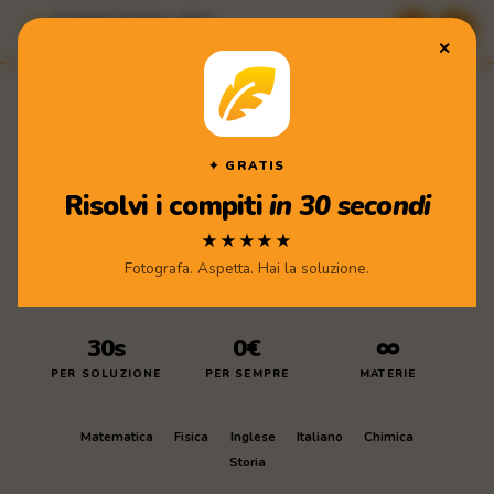
Compiti di Casa · App
★★★★★ Scarica gratis
✕
Compiti
di Casa
Scarica l'app
✦ GRATIS
Risolvi i compiti
in 30 secondi
★★★★★
Fotografa. Aspetta. Hai la soluzione.
30s
0€
∞
PER SOLUZIONE
PER SEMPRE
MATERIE
Matematica
Fisica
Inglese
Italiano
Chimica
Storia