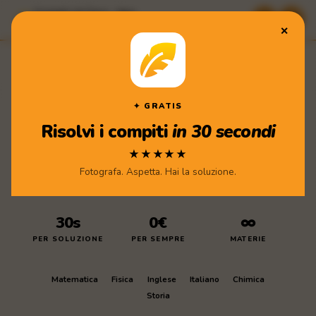
Compiti di Casa · App
★★★★★ Scarica gratis
✕
Compiti
di Casa
Scarica l'app
✦ GRATIS
Risolvi i compiti
in 30 secondi
★★★★★
Fotografa. Aspetta. Hai la soluzione.
30s
0€
∞
PER SOLUZIONE
PER SEMPRE
MATERIE
Matematica
Fisica
Inglese
Italiano
Chimica
Storia