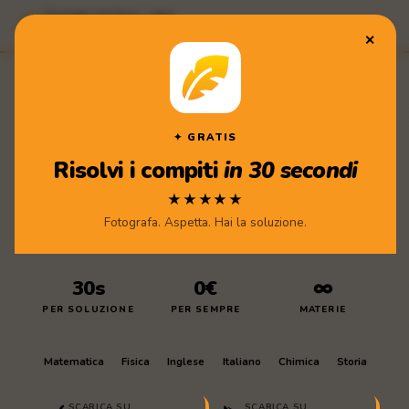
Compiti di Casa · App
★★★★★ Scarica gratis
✕
Compiti
di Casa
✦ GRATIS
Risolvi i compiti
in 30 secondi
★★★★★
Fotografa. Aspetta. Hai la soluzione.
30s
0€
∞
PER SOLUZIONE
PER SEMPRE
MATERIE
Matematica
Fisica
Inglese
Italiano
Chimica
Storia
SCARICA SU
SCARICA SU