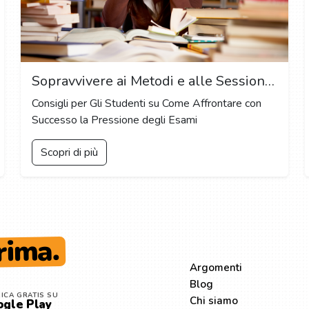
Sopravvivere ai Metodi e alle Sessioni d'Esame: Strategie per Gestire lo Stress Durante la Stagione degli Esami
Consigli per Gli Studenti su Come Affrontare con
Successo la Pressione degli Esami
Scopri di più
rima.
ESPLORA
Argomenti
Blog
ICA GRATIS SU
Chi siamo
gle Play