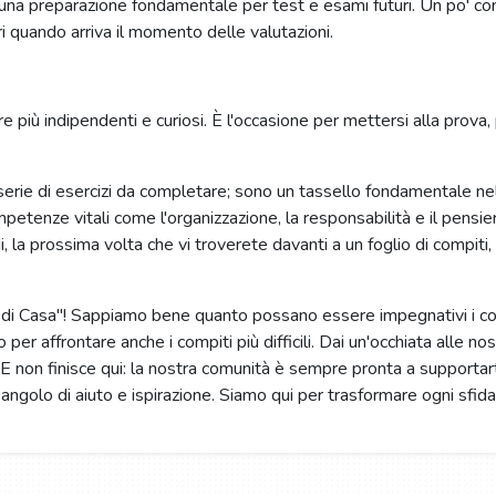
una preparazione fondamentale per test e esami futuri. Un po' com
ri quando arriva il momento delle valutazioni.
re più indipendenti e curiosi. È l'occasione per mettersi alla prova,
 serie di esercizi da completare; sono un tassello fondamentale nel
etenze vitali come l'organizzazione, la responsabilità e il pensi
i, la prossima volta che vi troverete davanti a un foglio di compiti,
ti di Casa"! Sappiamo bene quanto possano essere impegnativi i com
o per affrontare anche i compiti più difficili. Dai un'occhiata alle n
ie. E non finisce qui: la nostra comunità è sempre pronta a supportart
uo angolo di aiuto e ispirazione. Siamo qui per trasformare ogni sfid