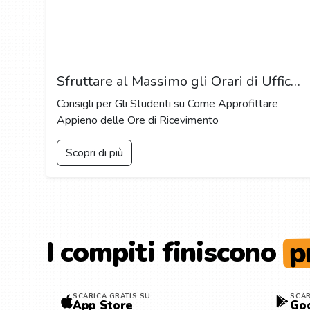
Sfruttare al Massimo gli Orari di Ufficio: Come Collegarsi con i Professori e gli Assistenti
Consigli per Gli Studenti su Come Approfittare
Appieno delle Ore di Ricevimento
Scopri di più
p
I compiti finiscono
SCARICA GRATIS SU
SCAR
App Store
Goo