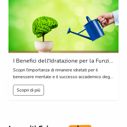
I Benefici dell'Idratazione per la Funzione Cerebrale e la Concentrazione nella Vita Studentesca
Scopri l'importanza di rimanere idratati per il
benessere mentale e il successo accademico degli
studenti, insieme a consigli pratici per mantenere
Scopri di più
un'adeguata idratazione durante il giorno.