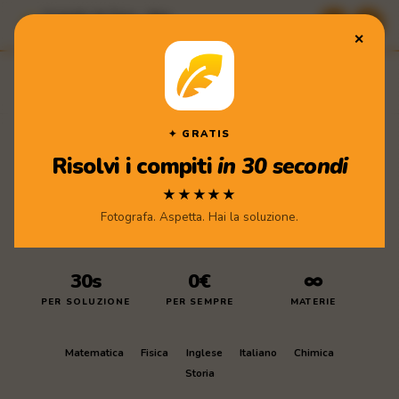
Compiti di Casa · App
★★★★★ Scarica gratis
✕
Compiti
di Casa
Scarica l'app
✦ GRATIS
Risolvi i compiti
in 30 secondi
★★★★★
Fotografa. Aspetta. Hai la soluzione.
30s
0€
∞
PER SOLUZIONE
PER SEMPRE
MATERIE
Matematica
Fisica
Inglese
Italiano
Chimica
Storia