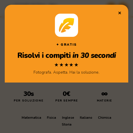
Compiti di Casa · App
★★★★★ Scarica gratis
✕
Compiti
di Casa
Scarica l'app
✦ GRATIS
Risolvi i compiti
in 30 secondi
★★★★★
Fotografa. Aspetta. Hai la soluzione.
30s
0€
∞
PER SOLUZIONE
PER SEMPRE
MATERIE
Matematica
Fisica
Inglese
Italiano
Chimica
Storia