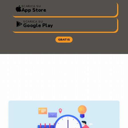
SCARICA SU
App Store
SCARICA SU
Google Play
GRATIS