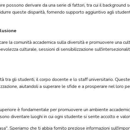
ore possono derivare da una serie di fattori, tra cui il background s
idurre queste disparità, fornendo supporto aggiuntivo agli student
lusione
are la comunità accademica sulla diversità e promuovere una cultu
ezza culturale, sessioni di sensibilizzazione sull'intersezionalità
età tra gli studenti, il corpo docente e lo staff universitario. Que
lizzazione, aiutandoli a superare le sfide e a prosperare nel loro 
ione superiore è fondamentale per promuovere un ambiente accademic
possono diventare luoghi in cui ogni studente si sente accolto e val
asa". Speriamo che ti abbia fornito preziose informazioni sull'impo