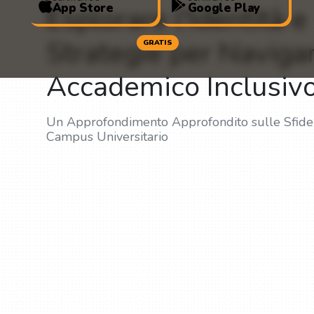
App Store
Google Play
Esplorare l'Identità e
Strategie per Naviga
GRATIS
Accademico Inclusiv
Un Approfondimento Approfondito sulle Sfide e 
Campus Universitario