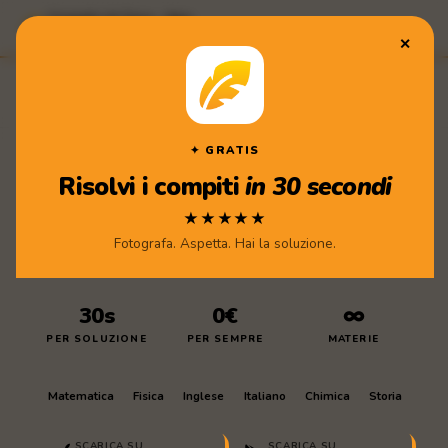
Compiti di Casa · App
★★★★★ Scarica gratis
✕
Compiti
di Casa
✦ GRATIS
Risolvi i compiti
in 30 secondi
★★★★★
Fotografa. Aspetta. Hai la soluzione.
30s
0€
∞
PER SOLUZIONE
PER SEMPRE
MATERIE
Matematica
Fisica
Inglese
Italiano
Chimica
Storia
SCARICA SU
SCARICA SU