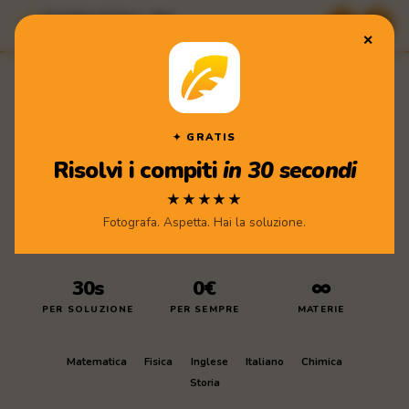
Compiti di Casa · App
★★★★★ Scarica gratis
✕
Compiti
di Casa
Scarica l'app
✦ GRATIS
Risolvi i compiti
in 30 secondi
★★★★★
Fotografa. Aspetta. Hai la soluzione.
30s
0€
∞
PER SOLUZIONE
PER SEMPRE
MATERIE
Matematica
Fisica
Inglese
Italiano
Chimica
Storia