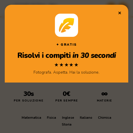
Compiti di Casa · App
★★★★★ Scarica gratis
✕
Compiti
di Casa
Scarica l'app
✦ GRATIS
Risolvi i compiti
in 30 secondi
★★★★★
Fotografa. Aspetta. Hai la soluzione.
30s
0€
∞
PER SOLUZIONE
PER SEMPRE
MATERIE
Matematica
Fisica
Inglese
Italiano
Chimica
Storia