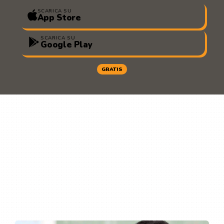
SCARICA SU
App Store
SCARICA SU
Google Play
GRATIS