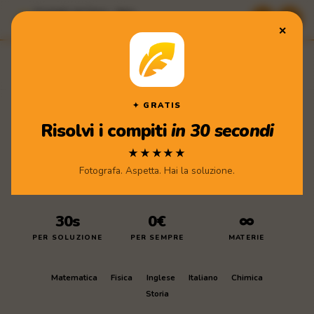
Compiti di Casa · App
★★★★★ Scarica gratis
✕
Compiti
di Casa
Scarica l'app
✦ GRATIS
Risolvi i compiti
in 30 secondi
★★★★★
Fotografa. Aspetta. Hai la soluzione.
30s
0€
∞
PER SOLUZIONE
PER SEMPRE
MATERIE
Matematica
Fisica
Inglese
Italiano
Chimica
Storia