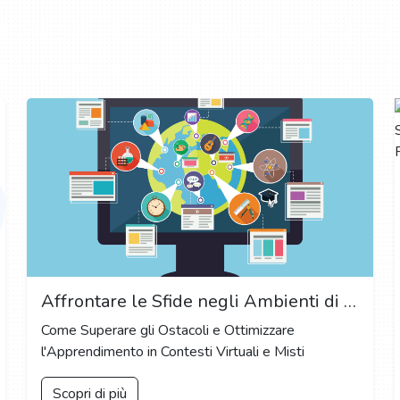
Affrontare le Sfide negli Ambienti di Apprendimento Remoto e Ibridi: Strategie per un Successo Educativo Continuo
Come Superare gli Ostacoli e Ottimizzare
l'Apprendimento in Contesti Virtuali e Misti
Scopri di più