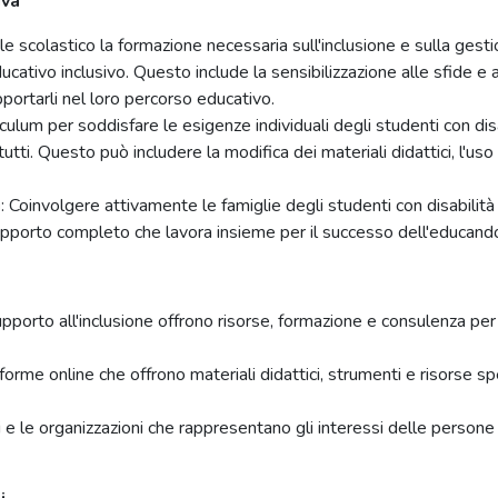
iva
ale scolastico la formazione necessaria sull'inclusione e sulla ges
cativo inclusivo. Questo include la sensibilizzazione alle sfide e a
portarli nel loro percorso educativo.
riculum per soddisfare le esigenze individuali degli studenti con d
tti. Questo può includere la modifica dei materiali didattici, l'uso
i
: Coinvolgere attivamente le famiglie degli studenti con disabilità
supporto completo che lavora insieme per il successo dell'educand
 supporto all'inclusione offrono risorse, formazione e consulenza pe
rme online che offrono materiali didattici, strumenti e risorse spe
i e le organizzazioni che rappresentano gli interessi delle persone