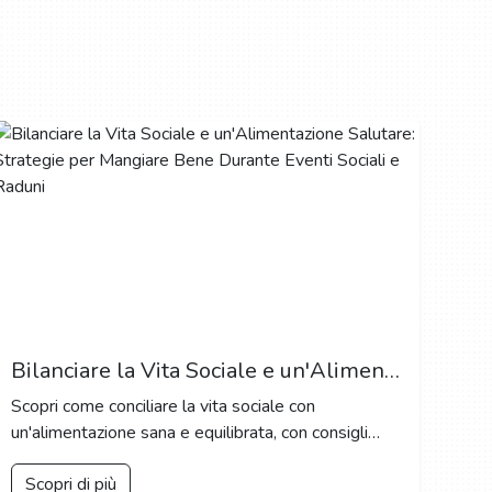
Bilanciare la Vita Sociale e un'Alimentazione Salutare: Strategie per Mangiare Bene Durante Eventi Sociali e Raduni
Scopri come conciliare la vita sociale con
un'alimentazione sana e equilibrata, con consigli
pratici per gestire gli eventi sociali senza
Scopri di più
compromettere la tua salute.