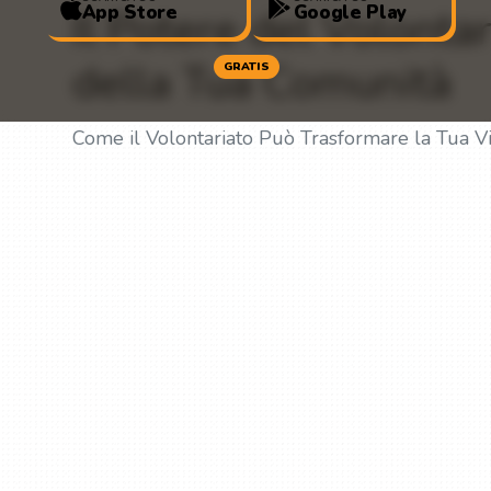
App Store
Google Play
Il Potere del Volonta
della Tua Comunità
GRATIS
Come il Volontariato Può Trasformare la Tua Vi