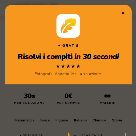
Compiti di Casa · App
★★★★★ Scarica gratis
✕
Compiti
di Casa
✦ GRATIS
Risolvi i compiti
in 30 secondi
★★★★★
Fotografa. Aspetta. Hai la soluzione.
30s
0€
∞
PER SOLUZIONE
PER SEMPRE
MATERIE
Matematica
Fisica
Inglese
Italiano
Chimica
Storia
SCARICA SU
SCARICA SU