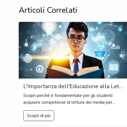
Articoli Correlati
L'Importanza dell'Educazione alla Lettura dei Media nell'Era Digitale: Come Sviluppare Competenze Critiche per Navigare nel Mondo dell'Informazione Online
Scopri perché è fondamentale per gli studenti
acquisire competenze di lettura dei media per
discernere tra informazioni affidabili e false nel
Scopri di più
panorama digitale in continua evoluzione.