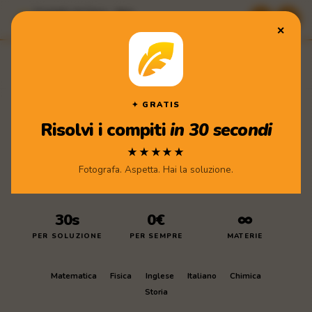
Compiti di Casa · App
★★★★★ Scarica gratis
✕
Compiti
di Casa
Scarica l'app
✦ GRATIS
Risolvi i compiti
in 30 secondi
★★★★★
Fotografa. Aspetta. Hai la soluzione.
30s
0€
∞
PER SOLUZIONE
PER SEMPRE
MATERIE
Matematica
Fisica
Inglese
Italiano
Chimica
Storia