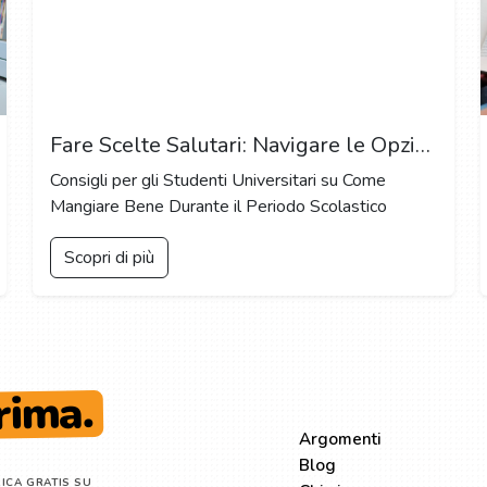
Fare Scelte Salutari: Navigare le Opzioni di Ristorazione sul Campus e Mantenere una Dieta Equilibrata
Consigli per gli Studenti Universitari su Come
Mangiare Bene Durante il Periodo Scolastico
Scopri di più
rima.
ESPLORA
Argomenti
Blog
ICA GRATIS SU