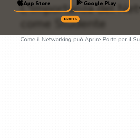
App Store
Google Play
L'Importanza del Net
come Studente
GRATIS
Come il Networking può Aprire Porte per il S