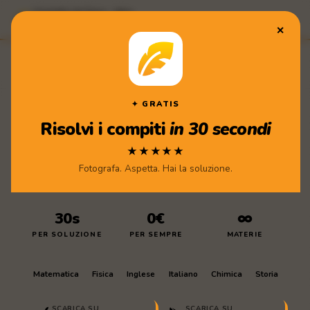
Compiti di Casa · App
★★★★★ Scarica gratis
✕
Compiti
di Casa
✦ GRATIS
Risolvi i compiti
in 30 secondi
★★★★★
Fotografa. Aspetta. Hai la soluzione.
30s
0€
∞
PER SOLUZIONE
PER SEMPRE
MATERIE
Matematica
Fisica
Inglese
Italiano
Chimica
Storia
SCARICA SU
SCARICA SU