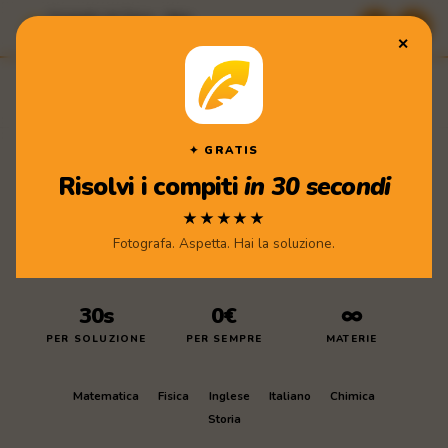
Compiti di Casa · App
★★★★★ Scarica gratis
✕
Compiti
di Casa
Scarica l'app
✦ GRATIS
Risolvi i compiti
in 30 secondi
★★★★★
Fotografa. Aspetta. Hai la soluzione.
30s
0€
∞
PER SOLUZIONE
PER SEMPRE
MATERIE
Matematica
Fisica
Inglese
Italiano
Chimica
Storia