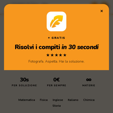
Compiti di Casa · App
★★★★★ Scarica gratis
✕
Compiti
di Casa
Scarica l'app
✦ GRATIS
Risolvi i compiti
in 30 secondi
★★★★★
Fotografa. Aspetta. Hai la soluzione.
30s
0€
∞
PER SOLUZIONE
PER SEMPRE
MATERIE
Matematica
Fisica
Inglese
Italiano
Chimica
Storia