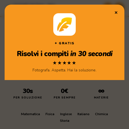
Compiti di Casa · App
★★★★★ Scarica gratis
✕
Compiti
di Casa
Scarica l'app
✦ GRATIS
Risolvi i compiti
in 30 secondi
★★★★★
Fotografa. Aspetta. Hai la soluzione.
30s
0€
∞
PER SOLUZIONE
PER SEMPRE
MATERIE
Matematica
Fisica
Inglese
Italiano
Chimica
Storia