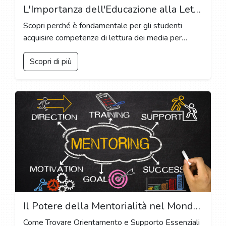
L'Importanza dell'Educazione alla Lettura dei Media nell'Era Digitale: Come Sviluppare Competenze Critiche per Navigare nel Mondo dell'Informazione Online
Scopri perché è fondamentale per gli studenti
acquisire competenze di lettura dei media per
discernere tra informazioni affidabili e false nel
Scopri di più
panorama digitale in continua evoluzione.
Il Potere della Mentorialità nel Mondo Accademico: Guida e Supporto dai Mentori
Come Trovare Orientamento e Supporto Essenziali