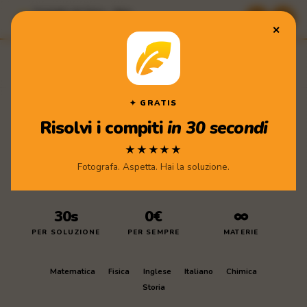
Compiti di Casa · App
★★★★★ Scarica gratis
✕
Compiti
di Casa
Scarica l'app
✦ GRATIS
Risolvi i compiti
in 30 secondi
★★★★★
Fotografa. Aspetta. Hai la soluzione.
30s
0€
∞
PER SOLUZIONE
PER SEMPRE
MATERIE
Matematica
Fisica
Inglese
Italiano
Chimica
Storia