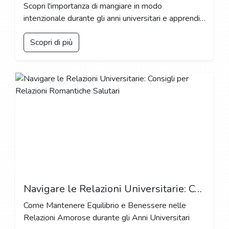
Scopri l'importanza di mangiare in modo
intenzionale durante gli anni universitari e apprendi
tecniche pratiche per migliorare la tua salute e il tuo
Scopri di più
benessere attraverso una relazione positiva con il
cibo
Navigare le Relazioni Universitarie: Consigli per Relazioni Romantiche Salutari
Come Mantenere Equilibrio e Benessere nelle
Relazioni Amorose durante gli Anni Universitari