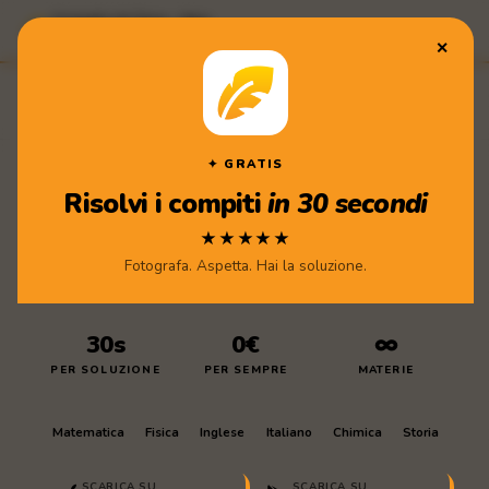
Compiti di Casa · App
★★★★★ Scarica gratis
✕
Compiti
di Casa
✦ GRATIS
Risolvi i compiti
in 30 secondi
★★★★★
Fotografa. Aspetta. Hai la soluzione.
30s
0€
∞
PER SOLUZIONE
PER SEMPRE
MATERIE
Matematica
Fisica
Inglese
Italiano
Chimica
Storia
SCARICA SU
SCARICA SU