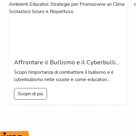
Affrontare il Bullismo e il Cyberbullismo negli Ambienti Educativi: Strategie per Promuovere un Clima Scolastico Sicuro e Rispettoso
Scopri l'importanza di combattere il bullismo e il
cyberbullismo nelle scuole e come educatori,
genitori e studenti possono lavorare insieme per
Scopri di più
creare un ambiente educativo sicuro e inclusivo.
ESPLORA