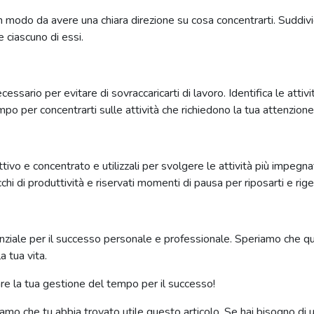
 modo da avere una chiara direzione su cosa concentrarti. Suddividi i
e ciascuno di essi.
essario per evitare di sovraccaricarti di lavoro. Identifica le at
empo per concentrarti sulle attività che richiedono la tua attenzione
ttivo e concentrato e utilizzali per svolgere le attività più impeg
hi di produttività e riservati momenti di pausa per riposarti e rige
iale per il successo personale e professionale. Speriamo che ques
a tua vita.
are la tua gestione del tempo per il successo!
iamo che tu abbia trovato utile questo articolo. Se hai bisogno di u