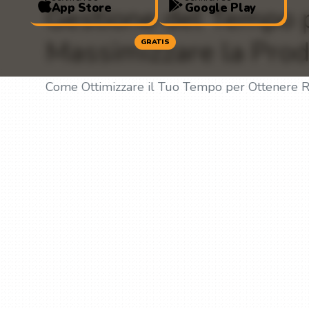
App Store
Google Play
Gestione del Tempo pe
Massimizzare la Prod
GRATIS
Come Ottimizzare il Tuo Tempo per Ottenere Ris