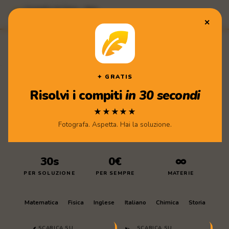
Compiti di Casa · App
★★★★★ Scarica gratis
✕
Compiti
di Casa
✦ GRATIS
Risolvi i compiti
in 30 secondi
★★★★★
Fotografa. Aspetta. Hai la soluzione.
30s
0€
∞
PER SOLUZIONE
PER SEMPRE
MATERIE
Matematica
Fisica
Inglese
Italiano
Chimica
Storia
SCARICA SU
SCARICA SU