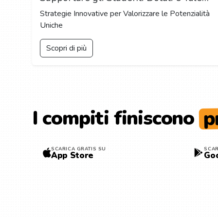
Strategie Innovative per Valorizzare le Potenzialità
Uniche
Scopri di più
p
I compiti finiscono
SCARICA GRATIS SU
SCAR
App Store
Goo
© 2026 Compiti di Casa