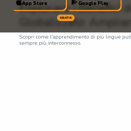
App Store
Google Play
Esplorare i Benefici 
Globalizzato: Amplian
GRATIS
Scopri come l'apprendimento di più lingue può 
sempre più interconnesso.