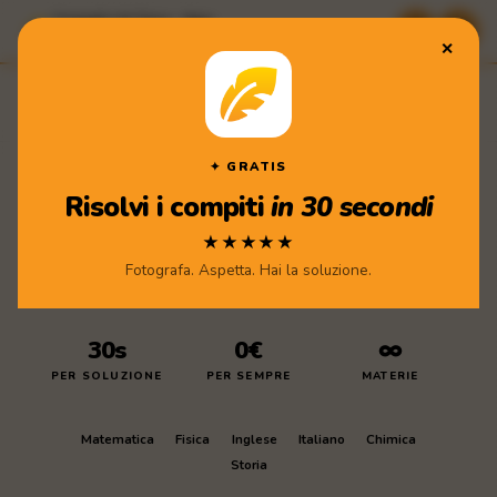
Compiti di Casa · App
★★★★★ Scarica gratis
✕
Compiti
di Casa
Scarica l'app
✦ GRATIS
Risolvi i compiti
in 30 secondi
★★★★★
Fotografa. Aspetta. Hai la soluzione.
30s
0€
∞
PER SOLUZIONE
PER SEMPRE
MATERIE
Matematica
Fisica
Inglese
Italiano
Chimica
Storia